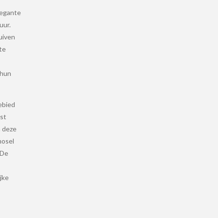
legante
uur.
uiven
te
 hun
ebied
est
n deze
mosel
 De
ijke