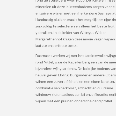
rond de steile berg Ayler Kupp. De lichte en frisse
mineralen uit deze leisteenbodems zorgen voor e
en zuivere wijnen met een herkenbare Saar signat
Handmatig plukken maakt het mogelijk om rijpe dr
zorgvuldig te selecteren en alleen het beste fruit 
gebruiken. In de kelder van Weingut Weber
Margarethenhof krijgen deze mooie vegan wijnen
laatste en perfecte toets.
Daarnaast werken wij met het karaktervolle wijng
rond Nittel, waar de Kapellenberg een van de me
bijzondere wijngaarden is. De kalkrijke bodems va
heuvel geven Elbling, Burgunder en andere Ober
wijnen een zuivere frisheid en een eigen karakter.
combinatie van herkomst, ambacht en duurzame
wijnbouw sluit naadloos aan bij onze filosofie: eerl
wijnen met een puur en onderscheidend profiel.