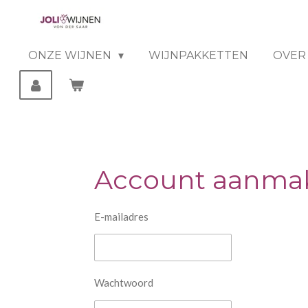
Ga
direct
naar
ONZE WIJNEN
WIJNPAKKETTEN
OVER
de
hoofdinhoud
Account aanma
E-mailadres
Wachtwoord