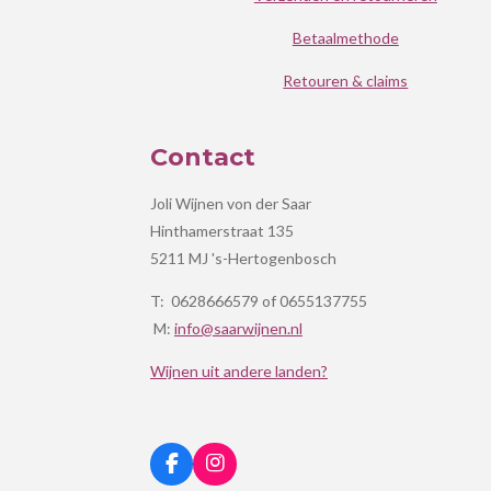
Betaalmethode
Retouren & claims
Contact
Joli Wijnen von der Saar
Hinthamerstraat 135
5211 MJ 's-Hertogenbosch
T: 0628666579 of 0655137755
M:
info@saarwijnen.nl
Wijnen uit andere landen?
F
I