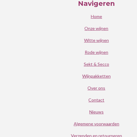
Navigeren
Home
Onze wijnen
Witte wijnen
Rode wijnen
Sekt & Secco
Wijnpakketten
Over ons
Contact
Nieuws
Algemene voorwaarden
Verzenden en retourneren