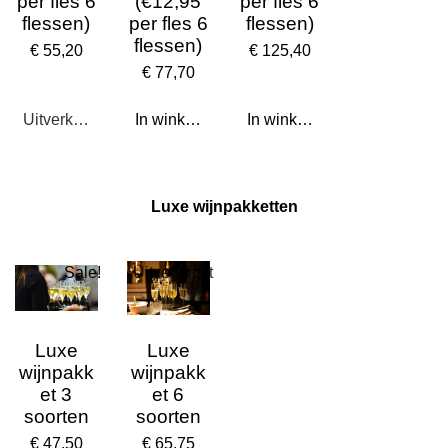
per fles 6
(€12,95
per fles 6
flessen)
per fles 6
flessen)
flessen)
€ 55,20
€ 125,40
€ 77,70
Uitverkocht
In winkelwagen
In winkelwagen
Luxe wijnpakketten
Sale!
Uitverkocht
Luxe
Luxe
wijnpakk
wijnpakk
et 3
et 6
soorten
soorten
€ 47,50
€ 65,75