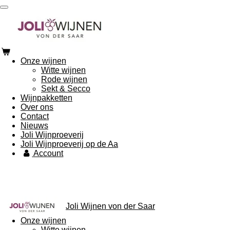
Ga
direct
naar
de
hoofdinhoud
Onze wijnen
Witte wijnen
Rode wijnen
Sekt & Secco
Wijnpakketten
Over ons
Contact
Nieuws
Joli Wijnproeverij
Joli Wijnproeverij op de Aa
Account
Joli Wijnen von der Saar
Onze wijnen
Witte wijnen