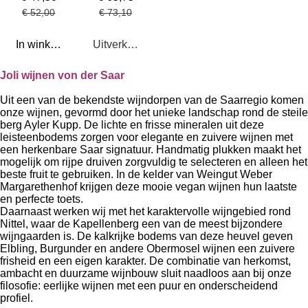
€ 52,00
€ 73,10
In winkelwagen
Uitverkocht
Joli wijnen von der Saar
Uit een van de bekendste wijndorpen van de Saarregio komen
onze wijnen, gevormd door het unieke landschap rond de steile
berg Ayler Kupp. De lichte en frisse mineralen uit deze
leisteenbodems zorgen voor elegante en zuivere wijnen met
een herkenbare Saar signatuur. Handmatig plukken maakt het
mogelijk om rijpe druiven zorgvuldig te selecteren en alleen het
beste fruit te gebruiken. In de kelder van Weingut Weber
Margarethenhof krijgen deze mooie vegan wijnen hun laatste
en perfecte toets.
Daarnaast werken wij met het karaktervolle wijngebied rond
Nittel, waar de Kapellenberg een van de meest bijzondere
wijngaarden is. De kalkrijke bodems van deze heuvel geven
Elbling, Burgunder en andere Obermosel wijnen een zuivere
frisheid en een eigen karakter. De combinatie van herkomst,
ambacht en duurzame wijnbouw sluit naadloos aan bij onze
filosofie: eerlijke wijnen met een puur en onderscheidend
profiel.