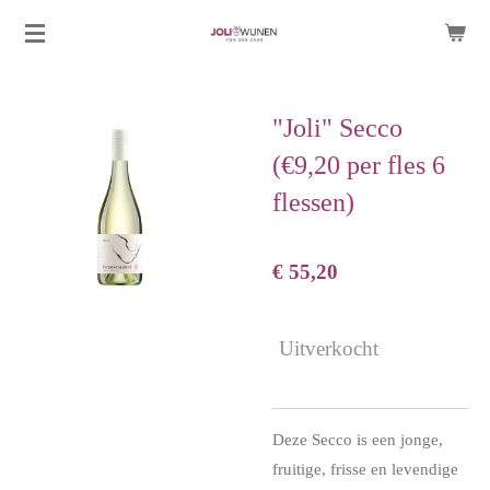
Ga
direct
naar
de
"Joli" Secco
hoofdinhoud
(€9,20 per fles 6
flessen)
€ 55,20
Uitverkocht
Deze Secco is een jonge,
fruitige, frisse en levendige