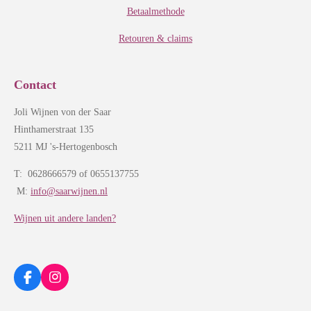
Betaalmethode
Retouren & claims
Contact
Joli Wijnen von der Saar
Hinthamerstraat 135
5211 MJ 's-Hertogenbosch
T: 0628666579 of 0655137755
M:
info@saarwijnen.nl
Wijnen uit andere landen?
F
I
a
n
c
s