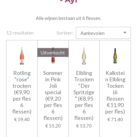
Alle wijnen bestaan uit 6 flessen.
12 resultaten
Sorteer:
Uitverkocht
Rotling
Sommer
Elbling
Kalkstei
“rose”
in Pink
Trocken
n Elbling
trocken
Joli
“Der
Tocken
(€9,90
special
Spritzige
(6
per fles
(€9,20
“ (€8,95
flessen
6
per fles
per fles
€11,90
flessen)
6
6
per fles)
flessen)
flessen)
€ 59,40
€ 71,40
€ 55,20
€ 53,70