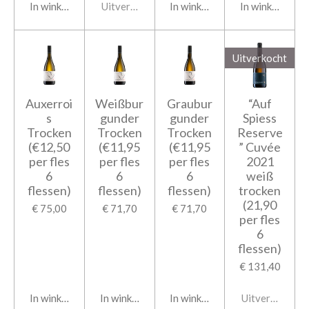
In winkelwagen
Uitverkocht
In winkelwagen
In winkelwage
Uitverkocht
Auxerroi
Weißbur
Graubur
“Auf
s
gunder
gunder
Spiess
Trocken
Trocken
Trocken
Reserve
(€12,50
(€11,95
(€11,95
” Cuvée
per fles
per fles
per fles
2021
6
6
6
weiß
flessen)
flessen)
flessen)
trocken
(21,90
€ 75,00
€ 71,70
€ 71,70
per fles
6
flessen)
€ 131,40
In winkelwagen
In winkelwagen
In winkelwagen
Uitverkocht