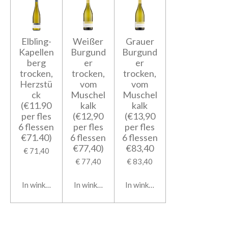
Elbling-
Weißer
Grauer
Kapellen
Burgund
Burgund
berg
er
er
trocken,
trocken,
trocken,
Herzstü
vom
vom
ck
Muschel
Muschel
(€11.90
kalk
kalk
per fles
(€12,90
(€13,90
6 flessen
per fles
per fles
€71.40)
6 flessen
6 flessen
€77,40)
€83,40
€ 71,40
€ 77,40
€ 83,40
In winkelwagen
In winkelwagen
In winkelwagen