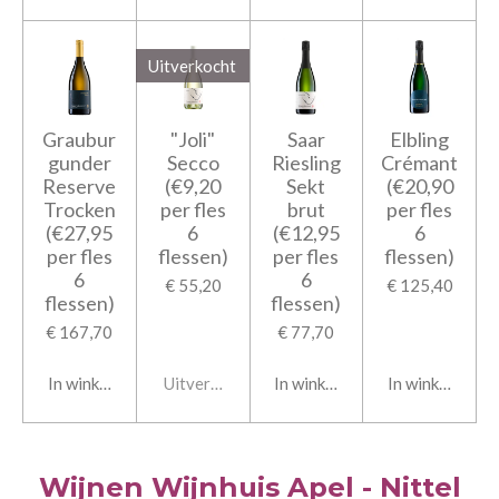
Uitverkocht
Graubur
"Joli"
Saar
Elbling
gunder
Secco
Riesling
Crémant
Reserve
(€9,20
Sekt
(€20,90
Trocken
per fles
brut
per fles
(€27,95
6
(€12,95
6
per fles
flessen)
per fles
flessen)
6
6
€ 55,20
€ 125,40
flessen)
flessen)
€ 167,70
€ 77,70
In winkelwagen
Uitverkocht
In winkelwagen
In winkelwage
Wijnen Wijnhuis Apel - Nittel