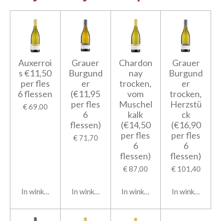
Auxerroi
Grauer
Chardon
Grauer
s €11,50
Burgund
nay
Burgund
per fles
er
trocken,
er
6 flessen
(€11,95
vom
trocken,
per fles
Muschel
Herzstü
€ 69,00
6
kalk
ck
flessen)
(€14,50
(€16,90
per fles
per fles
€ 71,70
6
6
flessen)
flessen)
€ 87,00
€ 101,40
In winkelwagen
In winkelwagen
In winkelwagen
In winkelwage