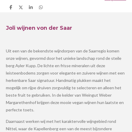
D
D
S
D
e
e
h
e
l
e
a
l
e
l
r
e
n
e
n
Joli wijnen von der Saar
Uit een van de bekendste wijndorpen van de Saarregio komen
onze wijnen, gevormd door het unieke landschap rond de steile
berg Ayler Kupp. De lichte en frisse mineralen uit deze
leisteenbodems zorgen voor elegante en zuivere wijnen met een
herkenbare Saar signatuur. Handmatig plukken maakt het
mogelijk om rijpe druiven zorgvuldig te selecteren en alleen het
beste fruit te gebruiken. In de kelder van Weingut Weber
Margarethenhof krijgen deze mooie vegan wijnen hun laatste en
perfecte toets.
Daarnaast werken wij met het karaktervolle wijngebied rond
Nittel, waar de Kapellenberg een van de meest bijzondere