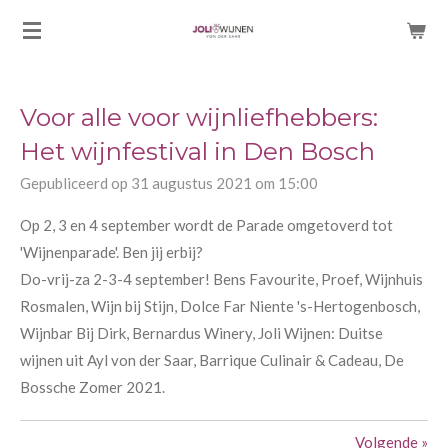
Ga
direct
naar
de
Voor alle voor wijnliefhebbers:
hoofdinhoud
Het wijnfestival in Den Bosch
Gepubliceerd op 31 augustus 2021 om 15:00
Op 2, 3 en 4 september wordt de Parade omgetoverd tot
'Wijnenparade'. Ben jij erbij?
Do-vrij-za 2-3-4 september! Bens Favourite, Proef, Wijnhuis
Rosmalen, Wijn bij Stijn, Dolce Far Niente 's-Hertogenbosch,
Wijnbar Bij Dirk, Bernardus Winery, Joli Wijnen: Duitse
wijnen uit Ayl von der Saar, Barrique Culinair & Cadeau, De
Bossche Zomer 2021.
Volgende
»