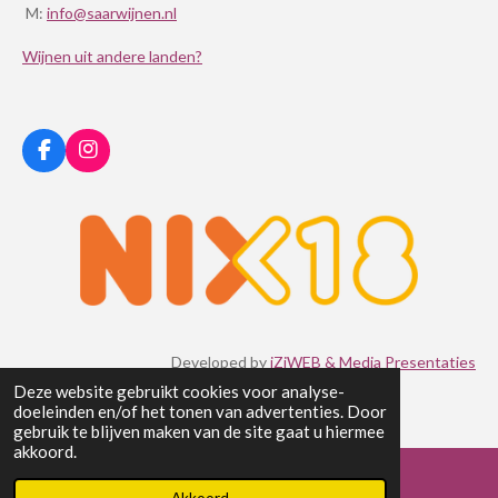
M:
info@saarwijnen.nl
Wijnen uit andere landen?
F
I
a
n
c
s
e
t
b
a
o
g
o
r
k
a
m
Developed by
iZiWEB & Media Presentaties
© 2021 Joli Wijnen von der Saar
Deze website gebruikt cookies voor analyse-
doeleinden en/of het tonen van advertenties. Door
gebruik te blijven maken van de site gaat u hiermee
akkoord.