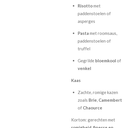
Risotto
met
paddenstoelen of
asperges
Pasta
met roomsaus,
paddenstoelen of
truffel
Gegrilde
bloemkool
of
venkel
Kaas
Zachte, romige kazen
zoals
Brie
,
Camembert
of
Chaource
Kortom: gerechten met
romigheid, finesse en