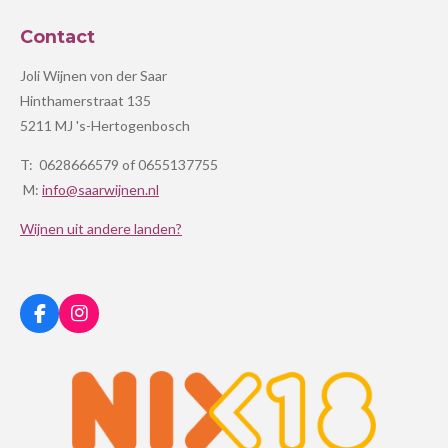
Contact
Joli Wijnen von der Saar
Hinthamerstraat 135
5211 MJ 's-Hertogenbosch
T: 0628666579 of 0655137755
M:
info@saarwijnen.nl
Wijnen uit andere landen?
F
I
a
n
c
s
e
t
b
a
o
g
o
r
k
a