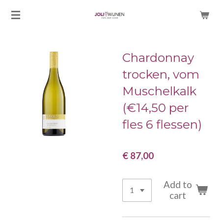
Ga
direct
naar
de
Chardonnay
hoofdinhoud
trocken, vom
Muschelkalk
(€14,50 per
fles 6 flessen)
€ 87,00
Add to
cart